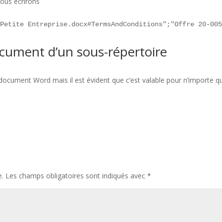
nous écrirons
 Petite Entreprise.docx#TermsAndConditions";"Offre 20-00
ument d’un sous-répertoire
un document Word mais il est évident que c’est valable pour n’importe q
e.
Les champs obligatoires sont indiqués avec
*