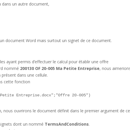
ou dans un autre document,
e un document Word mais surtout un signet de ce document.
es ayant permis d’effectuer le calcul pour établir une offre
Word nommé
200130 OF 20-005 Ma Petite Entreprise
, nous aimerion
n présent dans une cellule.
ns cette fonction
 Petite Entreprise.docx";"Offre 20-005")
ion, nous ouvrirons le document définit dans le premier argument de ce
 signets dont un nommé
TermsAndConditions
.